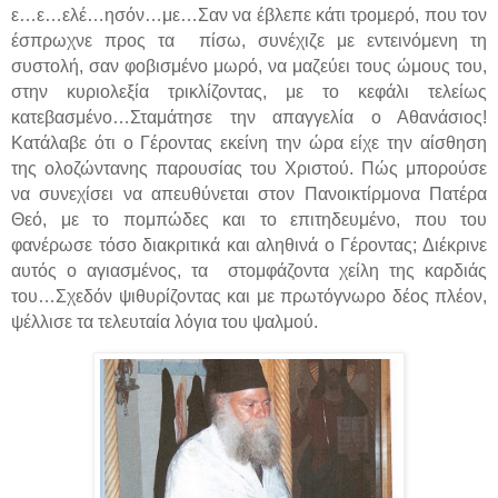
ε…ε…ελέ…ησόν…με…Σαν να έβλεπε κάτι τρομερό, που τον
έσπρωχνε προς τα
πίσω, συνέχιζε με εντεινόμενη τη
συστολή, σαν φοβισμένο μωρό, να μαζεύει τους ώμους του,
στην κυριολεξία τρικλίζοντας, με το κεφάλι τελείως
κατεβασμένο…Σταμάτησε την απαγγελία ο Αθανάσιος!
Κατάλαβε ότι ο Γέροντας εκείνη την ώρα είχε την αίσθηση
της ολοζώντανης παρουσίας του Χριστού. Πώς μπορούσε
να συνεχίσει να απευθύνεται στον Πανοικτίρμονα Πατέρα
Θεό, με το πομπώδες και το επιτηδευμένο, που του
φανέρωσε τόσο διακριτικά και αληθινά ο Γέροντας; Διέκρινε
αυτός ο αγιασμένος, τα
στομφάζοντα χείλη της καρδιάς
του…Σχεδόν ψιθυρίζοντας και με πρωτόγνωρο δέος πλέον,
ψέλλισε τα τελευταία λόγια του ψαλμού.