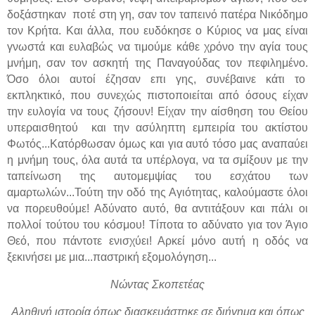
δοξάστηκαν ποτέ στη γη, σαν τον ταπεινό πατέρα Νικόδημο
τον Κρήτα. Και άλλα, που ευδόκησε ο Κύριος να μας είναι
γνωστά και ευλαβώς να τιμούμε κάθε χρόνο την αγία τους
μνήμη, σαν τον ασκητή της Παναγούδας τον πεφιλημένο.
Όσο όλοι αυτοί έζησαν επι γης, συνέβαινε κάτι το
εκπληκτικό, που συνεχώς πιστοποιείται από όσους είχαν
την ευλογία να τους ζήσουν! Είχαν την αίσθηση του Θείου
υπεραισθητού και την ασύληπτη εμπειρία του ακτίστου
Φωτός...Κατόρθωσαν όμως και για αυτό τόσο μας αναπαύει
η μνήμη τους, όλα αυτά τα υπέρλογα, να τα σμίξουν με την
ταπείνωση της αυτομεμψίας του εσχάτου των
αμαρτωλών...Τούτη την οδό της Αγιότητας, καλούμαστε όλοι
να πορευθούμε! Αδύνατο αυτό, θα αντιτάξουν και πάλι οι
πολλοί τούτου του κόσμου! Τίποτα το αδύνατο για τον Άγιο
Θεό, που πάντοτε ενισχύει! Αρκεί μόνο αυτή η οδός να
ξεκινήσει με μια...παστρική εξομολόγηση...
Νώντας Σκοπετέας
Αληθινή ιστορία όπως διασκευάστηκε σε διήγημα και όπως