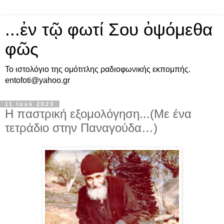
...ἐν τῷ φωτί Σου ὀψόμεθα
φῶς
Το ιστολόγιο της ομότιτλης ραδιοφωνικής εκπομπής.
entofoti@yahoo.gr
11 Ιουλ 2023
Η παστρική εξομολόγηση...(Με ένα
τετράδιο στην Παναγούδα…)