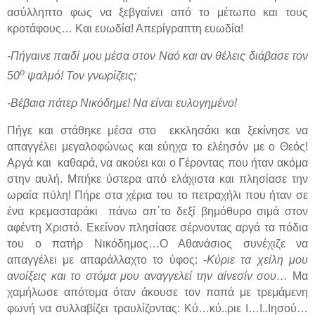
ασύλληπτο φως να ξεβγαίνει από το μέτωπο και τους
κροτάφους… Και ευωδία! Απερίγραπτη ευωδία!
-Πήγαινε παιδί μου μέσα στον Ναό και αν θέλεις διάβασε τον
ο
50
ψαλμό! Τον γνωρίζεις
;
-Βέβαια πάτερ Νικόδημε! Να είναι ευλογημένο!
Πήγε και στάθηκε μέσα στο
εκκλησάκι και ξεκίνησε να
απαγγέλει μεγαλοφώνως και εύηχα το ελέησόν με ο Θεός!
Αργά και
καθαρά, να ακούει και ο Γέροντας που ήταν ακόμα
στην αυλή. Μπήκε ύστερα από ελάχιστα και πλησίασε την
ωραία πύλη! Πήρε στα χέρια του το πετραχήλι που ήταν σε
ένα κρεμασταράκι πάνω απ΄το δεξί βημόθυρο σιμά στον
αφέντη Χριστό. Εκείνον πλησίασε σέρνοντας αργά τα πόδια
του ο πατήρ Νικόδημος…Ο Αθανάσιος συνέχιζε να
απαγγέλει με απαράλλαχτο το ύφος: -
Κύριε τα χείλη μου
ανοίξεις και το στόμα μου αναγγελεί την αίνεσίν σου…
Μα
χαμήλωσε απότομα όταν άκουσε τον παπά με τρεμάμενη
φωνή να συλλαβίζει τραυλίζοντας: Κύ…κύ..ριε Ι…Ι..Ιησού…