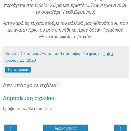
περιέχεται στο βιβλίο: Χώμα και Χριστός...Των ΛεμονΑνθΩν
το συναξάρι" ( εκδ.Εφύμνιον)
Από καρδιάς ευχαριστούμε τον αδελφό μας Αθανάσιο Α. που
με αγάπη Χριστού μας διηγήθηκε προς δόξαν Τριαδικού
Θεού και ωφέλεια ψυχών.
Νώντας Σκοπετέας/Εν τω φωτί σου οψόμεθα φως
at
Τρίτη,
Ιουλίου 11, 2023
Κοινή χρήση
Δεν υπάρχουν σχόλια:
Δημοσίευση σχολίου
Γράψτε τα σχόλιά σας εδώ...
‹
›
Αρχική σελίδα