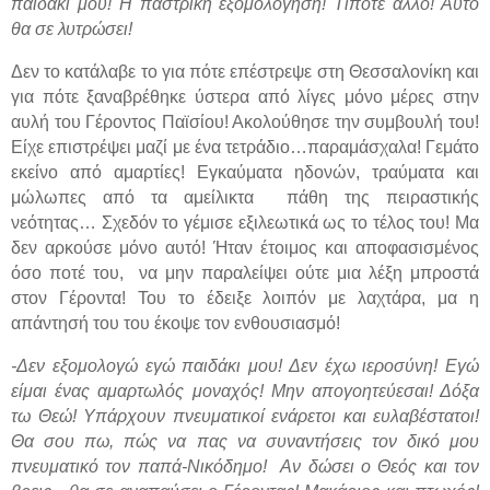
παιδάκι μου! Η παστρική εξομολόγηση! Τίποτε άλλο! Αυτό
θα σε λυτρώσει!
Δεν το κατάλαβε το για πότε επέστρεψε στη Θεσσαλονίκη και
για πότε ξαναβρέθηκε ύστερα από λίγες μόνο μέρες στην
αυλή του Γέροντος Παϊσίου! Ακολούθησε την συμβουλή του!
Είχε επιστρέψει μαζί με ένα τετράδιο…παραμάσχαλα! Γεμάτο
εκείνο από αμαρτίες! Εγκαύματα ηδονών, τραύματα και
μώλωπες από τα αμείλικτα
πάθη της πειραστικής
νεότητας… Σχεδόν το γέμισε εξιλεωτικά ως το τέλος του! Μα
δεν αρκούσε μόνο αυτό! Ήταν έτοιμος και αποφασισμένος
όσο ποτέ του,
να μην παραλείψει ούτε μια λέξη μπροστά
στον Γέροντα! Του το έδειξε λοιπόν με λαχτάρα, μα η
απάντησή του του έκοψε τον ενθουσιασμό!
-Δεν εξομολογώ εγώ παιδάκι μου! Δεν έχω ιεροσύνη! Εγώ
είμαι ένας αμαρτωλός μοναχός! Μην απογοητεύεσαι! Δόξα
τω Θεώ! Υπάρχουν πνευματικοί ενάρετοι και ευλαβέστατοι!
Θα σου πω, πώς να πας να συναντήσεις τον δικό μου
πνευματικό τον παπά-Νικόδημο!
Αν δώσει ο Θεός και τον