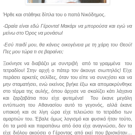
Ήρθε και στάθηκε δίπλα του ο παπά Νικόδημος.
-Ωραία είναι εδώ Γέροντα! Μακάρι να μπορούσα και εγώ να
μείνω στο Όρος να μονάσω!
-Εσύ παιδί μου, θα κάνεις οικογένεια με τη χάρη του Θεού!
Πες μου τώρα τι σε βαραίνει;
Ξεκίνησε να διαβάζει με συντριβή από τα γραμμένα του
τετραδίου! Στην αρχή ο πάτερ τον άκουγε σιωπηλός! Είχε
περάσει αρκετές σελίδες, όταν του είπε να συνεχίσει και να
μην σταματήσει, ενώ εκείνος βγήκε έξω και απομακρύνθηκε
στο τέρμα της αυλής, όπου άρχισε να σκαλίζει κάτι λάχανα
και ζαρζαβάτια που είχε φυτεμένα!
Του έκανε μεγάλη
εντύπωση του Αθανασίου αυτό το γεγονός, αλλά έκανε
υπακοή και σε λίγη ώρα είχε τελειώσει το τετράδιο των
αμαρτιών του. Έβαλε όμως λογισμό και φυσικό ήταν τούτο,
ότι τα μισά και παραπάνω από όσα είχε αναγνώσει, δεν τα
είχε διόλου ακούσει ο Γέροντας από εκεί που βρισκόταν…