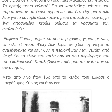
βρεις…θα σε αναπαύσει ο Γέροντας! Μακάριος και πτωχός!
Τα αρετής τέκνο εκλεκτό! Για να καταλάβεις, κάποτε μου
παραπονιόταν ότι έκανε αγρυπνία και δεν είχε μια στάλα
λάδι για το καντήλι! Θεοσκότεινα μέσα στο κελί και εκείνος με
ένα αποσωμένο κεράκι διάβαζε τα γράμματα των
ακολουθιών.
-Ξαφνικά Παϊσιε, άρχισε να μου περιγράφει, γέμισε με Φως
το κελί! Ω πόσο Φως! Δεν ξέρω αν χθες τη νύχτα το
αντιλήφθηκες και εσύ! Όλη η περιοχή μας ήταν γεμάτη από
Φως! Και το έλεγε έτσι απλά σαν να σου περιέγραφε κάτι
τόσο καθημερινό! Καταλαβαίνεις παιδί μου ποιον θα πας να
συναντήσεις
;
Μετά από λίγο ήταν έξω από το κελάκι του! Έδωσε ο
μακρόθυμος Κύριος και ήταν εκεί!