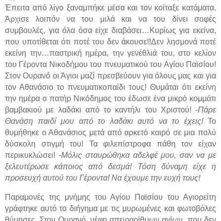
Έπειτα από λίγο ξαναμπήκε μέσα και τον κοίταξε κατάματα.
Άρχισε λοιπόν να του μιλά και να του δίνει σοφές
συμβουλές, για όλα όσα είχε διαβάσει…Κυρίως για εκείνα,
που υποτίθεται ότι ποτέ του δεν άκουσε!!Δεν λησμονά ποτέ
εκείνη την…παστρική ημέρα, την γενέθλιά του, στο κελίον
του Γέροντα Νικοδήμου του πνευματικού του Αγίου Παϊσίου!
Στον Ουρανό οι Άγιοι μαζί πρεσβεύουν για όλους μας και για
τον Αθανάσιο το πνευματικοπαίδι τους! Θυμάται ότι εκείνη
την ημέρα ο πατήρ Νικόδημος του έδωσε ένα μικρό κομμάτι
βαμβακιού με λαδάκι από το καντήλι του Χριστού! -
Πάρε
Θανάση παιδί μου από το λαδάκι αυτό να το έχεις!
Το
θυμήθηκε ο Αθανάσιος μετά από αρκετό καιρό σε μια πολύ
δύσκολη στιγμή του! Τα φιλεπίστροφα πάθη τον είχαν
περικυκλώσει!
-Μόλις σταυρώθηκα αδελφέ μου, σαν να με
ξελευτέρωσε κάποιος από δεσμά! Τόση δύναμη είχε η
προσευχή αυτού του Γέροντα! Να έχουμε την ευχή τους!
Παραμονές της μνήμης του Αγίου Παϊσίου του Αγιορείτη
γράφτηκε αυτό το διήγημα με τις μυρωμένες και φωτοβόλες
θύμησες. Στον Ουρανό, νέφη απειραρίθμων αγίων, που δεν