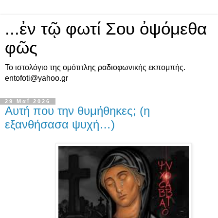
...ἐν τῷ φωτί Σου ὀψόμεθα
φῶς
Το ιστολόγιο της ομότιτλης ραδιοφωνικής εκπομπής.
entofoti@yahoo.gr
29 Μαΐ 2026
Αυτή που την θυμήθηκες; (η
εξανθήσασα ψυχή…)