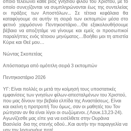
οποίο τελειώνει κάθε βίος γνησίου φίλου του Χριστού, με το
οποίο συνεχίζονται να συμπληρώνονται έως της συντελείας
οι πράξεις των Αποστόλων... Σε τέτοια κεφάλαια θα
καταφύγουμε σε αυτήν τη σειρά των εκπομπών μέσα στο
φετινό χαρμόσυνο Πεντηκοστάριο…Θα εξακολουθήσουμε
βέβαια να αποζητάμε να γίνουμε και εμείς οι προσωπικοί
παραλήπτες ενός τέτοιου μηνύματος…Βοήθει μοι τη απιστία
Κύριε και Θεέ μου…
Νώντας Σκοπετέας
Απόσπασμα από ομότιτλη σειρά 3 εκπομπών
Πεντηκοστάριο 2026
ΥΓ: Είναι πολλές οι μετά την κοίμησή τους υποστατικές
εμφανίσεις των γνησίων φίλων-απεσταλμένων του Χριστού,
που μας δίνουν την βεβαία ελπίδα της Αναστάσεως. Είναι
και εκείνη η προτροπή Του όμως, σαν οι μαθητές του Τον
ρώτησαν αν θα είναι λίγοι οι σωζώμενοι..( Λουκ.13,23-24).
Αγωνίζεσθε μας είπε για να εισέλθετε στην Ουράνια
Βασιλεία δια της στενής οδού...Και αυτήν την παραγγελία να
μην την λησμονάμε ποτέ...