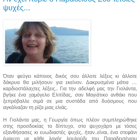
ψυχές...
Όταν φεύγει κάποιος δικός σου άλλοτε λέξεις κι άλλοτε
δάκρυα θα μιλήσουν για εκείνον. Δακρυσμένα μάτια …
καρδιοστάλαχτες λέξεις.. Για την αδελφή μας την Γιολάντα,
βγήκε ένα χαμόγελο Eλπίδας, σαν Μαγιάτικο ανθάκι που
ξεπρόβαλλε σιμά σε μια συστάδα από δυόσμους που
αγκάλιαζαν τη ρίζα μιας ελιάς.
Η Γιολάντα μας, η Γεωργία όπως πλέον συμπληρώθηκε
στης προσδοκίας το δίπτυχο, στο ψυχοχάρτι με τόσες
εξανθήσασες κι ευωδιαστές ψυχές, ήταν..είναι, ένα στεφάνι
έμψυχο με κάθε λογής λουλούδι του Παραδεισένιου