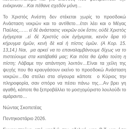
ενέκριναν…Και πέθανε σχεδόν μόνη…
Το Χριστός Ανέστη δεν στέκεται χωρίς το προσδοκώ
Ανάσταση νεκρών και το αντίθετο…έτσι λέει και ο Μέγας
Παύλος……
εἰ δὲ ἀνάστασις νεκρῶν οὐκ ἔστιν, οὐδὲ Χριστὸς
ἐγήγερται ..εἰ δὲ Χριστὸς οὐκ ἐγήγερται, κενὸν ἄρα τὸ
κήρυγμα ἡμῶν, κενὴ δὲ καὶ ἡ πίστις ὑμῶν. (Α Κορ. 15.
13,14.) Ναι,
μα αρκεί να το επαναλαμβάνουμε δίχως να το
πιστεύουμε στα κατάβαθά μας; Και πότε θα έρθει τούτη η
πίστη;
Λάβαμε την απάντηση λοιπόν…Είναι τα χείλη της
ψυχής που θα κραυγάσουν εκείνο το προσδοκώ Ανάσταση
νεκρών…Θα στείλει στα σίγουρα κάποτε
ο Κύριος την
πληροφορία, σαν σπόρο να πέσει πάνω της…Αν βρει γη
αγαθή, κάποτε θα ξεπροβάλλει το μοσχομύριστο λουλούδι το
αμάραντο…
Νώντας Σκοπετέας
Πεντηκοστάριο 2026.