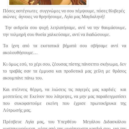
Πόσες αστέγνωτες
συγγνώμες να σου πέμψουμε, πόσες θλιβερές
αιώνιες
άγνοιες να θρηνήσουμε, Αγία μας Μαγδαληνή!
Την ανδρεία σου ψυχή λεηλατήσαμε, αντί να την θαυμάσουμε,
την τολμηρή σου θυσία χαλκεύσαμε, αντί να διαδώσουμε.
Τα ίχνη από τα εκστατικά βήματά σου σβήσαμε αντί να
ακολουθήσουμε…
Κι όμως εσύ, το χέρι σου, ζέουσας πίστης πάνσεπτο σκήνωμα, δεν
το τραβάς σαν τα έμμυσα και προδοτικά μας χείλη με θράσος
ακουμπάνε πάνω του.
Και στέλνεις θέρμη, να λιώσεις τις παγερές μας καρδιές
και
μεσιτεύεις σε Εκείνον που λάτρεψες, να μην μας παραδειγματίσει
που συκοφαντούμε εκείνη που έχρισε πρωτοκήρυκα της
Λύτρωσής μας.
Πρέσβευε Αγία μας, του Υπερθέου
Μεγάλου Διδασκάλου
μυσταγωγούμενη, μέσα από την μυρίπνευστη καρδιά σου, για την