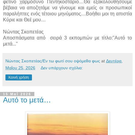
φετινό χαρμόσυνο Πεντηκοστάριο…Θα εξακολουθήσουμε
βέβαια να αποζητάμε να γίνουμε και εμείς οι προσωπικοί
παραλήπτες ενός τέτοιου μηνύματος…Βοήθει μοι τη απιστία
Κύριε και Θεέ μου…
Νώντας Σκοπετέας
Αποσπάσματα από σειρά 3 εκπομπών με τίτλο:"Αυτό το
μετά..."
Νώντας Σκοπετέας/Εν τω φωτί σου οψόμεθα φως
at
Δευτέρα,
Μαΐου 25, 2026
Δεν υπάρχουν σχόλια:
Κοινή χρήση
15 Μαΐ 2026
Αυτό το μετά…