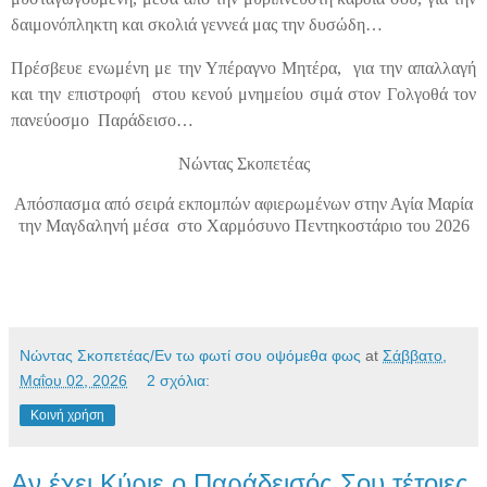
δαιμονόπληκτη και σκολιά γεννεά μας την δυσώδη…
Πρέσβευε ενωμένη με την Υπέραγνο Μητέρα,
για την απαλλαγή
και την επιστροφή
στου κενού μνημείου σιμά στον Γολγοθά τον
πανεύοσμο
Παράδεισο…
Νώντας Σκοπετέας
Απόσπασμα από σειρά εκπομπών αφιερωμένων στην Αγία Μαρία
την Μαγδαληνή μέσα στο Χαρμόσυνο
Πεντηκοστάριο του 2026
Νώντας Σκοπετέας/Εν τω φωτί σου οψόμεθα φως
at
Σάββατο,
Μαΐου 02, 2026
2 σχόλια:
Κοινή χρήση
Αν έχει Κύριε ο Παράδεισός Σου τέτοιες