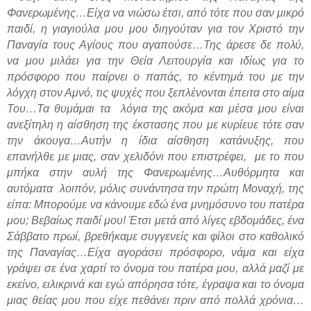
Φανερωμένης…Είχα να νιώσω έτσι, από τότε που σαν μικρό
παιδί, η γιαγιούλα μου μου διηγούταν για τον Χριστό την
Παναγία τους Αγίους που αγαπούσε…Της άρεσε δε πολύ,
να μου μιλάει για την Θεία Λειτουργία και ιδίως για το
πρόσφορο που παίρνει ο παπάς, το κέντημά του με την
λόγχη στον Αμνό, τις ψυχές που ξεπλένονται έπειτα στο αίμα
Του…Τα θυμάμαι τα
λόγια της ακόμα και μέσα μου είναι
ανεξίτηλη η αίσθηση της έκστασης που με κυρίευε τότε σαν
την άκουγα…Αυτήν η ίδια αίσθηση κατάνυξης, που
επανήλθε με μιας, σαν χελιδόνι που επιστρέφει,
με το που
μπήκα στην αυλή της Φανερωμένης…Αυθόρμητα και
αυτόματα
λοιπόν, μόλις συνάντησα την πρώτη Μοναχή, της
είπα: Μπορούμε να κάνουμε εδώ ένα μνημόσυνο του πατέρα
μου; Βεβαίως παιδί μου! Έτσι μετά από λίγες εβδομάδες, ένα
Σάββατο πρωί, βρεθήκαμε συγγενείς και φίλοι στο καθολικό
της Παναγίας…Είχα αγοράσει πρόσφορο, νάμα και είχα
γράψει σε ένα χαρτί το όνομα του πατέρα μου, αλλά μαζί με
εκείνο, ειλικρινά και εγώ απόρησα τότε, έγραψα και το όνομα
μιας θείας μου που είχε πεθάνει πριν από πολλά χρόνια…