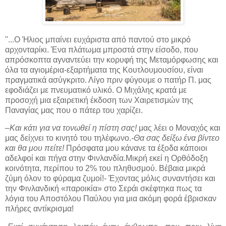
''...Ο Ήλιος μπαίνει ευχάριστα από παντού στο μικρό
αρχονταρίκι. Ένα πλάτωμα μπροστά στην είσοδο, που
απρόσκοπτα αγναντεύει την κορυφή της Μεταμόρφωσης και
όλα τα αγιομέρια-εξαρτήματα της Κουτλουμουσίου, είναι
πραγματικά ασύγκριτο. Λίγο πριν φύγουμε ο πατήρ Π. μας
εφοδιάζει με πνευματικό υλικό. Ο Μιχάλης κρατά με
προσοχή μια εξαιρετική έκδοση των Χαιρετισμών της
Παναγίας μας που ο πάτερ του χαρίζει.
–Και κάτι για να τονωθεί η πίστη σας!
μας λέει ο Μοναχός και
μας δείχνει το κινητό του τηλέφωνο.
-Θα σας δείξω ένα βίντεο
και θα μου πείτε!
Πρόσφατα μου κάνανε τα έξοδα κάποιοι
αδελφοί και πήγα στην Φινλανδία.Μικρή εκεί η Ορθόδοξη
κοινότητα, περίπου το 2% του πληθυσμού. Βέβαια μικρά
ζύμη όλον το φύραμα ζυμοί!- Έχοντας μόλις συναντήσει και
την Φινλανδική «παροικία» στο Σεράι σκέφτηκα πως τα
λόγια του Αποστόλου Παύλου για μια ακόμη φορά έβρισκαν
πλήρες αντίκρισμα!