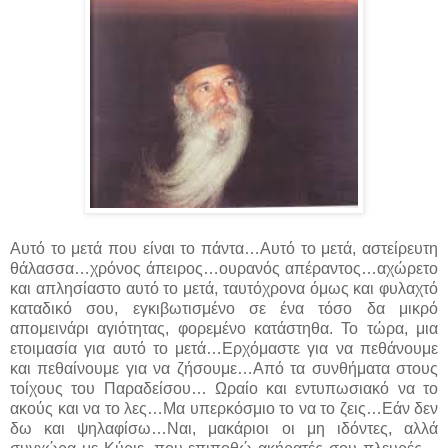
Αυτό το μετά που είναι το πάντα…Αυτό το μετά, αστείρευτη
θάλασσα…χρόνος άπειρος…ουρανός απέραντος…αχώρετο
και απλησίαστο αυτό το μετά, ταυτόχρονα όμως και φυλαχτό
καταδικό σου, εγκιβωτισμένο σε ένα τόσο δα μικρό
απομεινάρι αγιότητας, φορεμένο κατάστηθα. Το τώρα, μια
ετοιμασία για αυτό το μετά…Ερχόμαστε για να πεθάνουμε
και πεθαίνουμε για να ζήσουμε…Από τα συνθήματα στους
τοίχους του Παραδείσου… Ωραίο και εντυπωσιακό να το
ακούς και να το λες…Μα υπερκόσμιο το να το ζεις…Εάν δεν
δω και ψηλαφίσω…Ναι, μακάριοι οι μη ιδόντες, αλλά