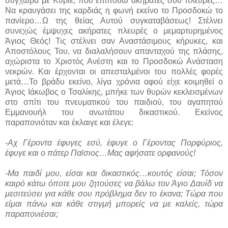
συγχώρα με Κύριε, που επιποθώ ακήρατές σου πλευρές…
Να κραυγάσει της καρδιάς η φωνή εκείνο το Προσδοκώ το
πανίερο…Ω της θείας Αυτού συγκαταβάσεως! Στέλνει
συνεχώς έμψυχες ακήρατες πλευρές ο μεμαρτυρημένος
Άγιος Θεός! Τις στέλνει σαν Αναστάσιμους κήρυκες, και
Αποστόλους Του, να διαλαλήσουν απανταχού της πλάσης,
αχώριστα το Χριστός Ανέστη και το Προσδοκώ Ανάσταση
νεκρών. Και έρχονται οι απεσταλμένοι του πολλές φορές
μετά…Το βράδυ εκείνο, λίγα χρόνια αφού είχε κοιμηθεί ο
Άγιος Ιάκωβος ο Τσαλίκης, μπήκε των θυρών κεκλεισμένων
στο σπίτι του πνευματικού του παιδιού, του αγαπητού
Εμμανουήλ του ανωτάτου δικαστικού. Εκείνος
παραπονιόταν και έκλαιγε και έλεγε:
-
Αχ Γέροντα έφυγες εσύ, έφυγε ο Γέροντας Πορφύριος,
έφυγε και ο πάτερ Παϊσιος…Μας αφήσατε ορφανούς!
-Μα παιδί μου, είσαι και δικαστικός…κουτός είσαι; Τόσον
καιρό κάτω όποτε μου ζητούσες να βάλω τον Άγιο Δαυίδ να
μεσιτεύσει για κάθε σου πρόβλημα δεν το έκανα; Τώρα που
είμαι πάνω και κάθε στιγμή μπορείς να με καλείς, τώρα
παραπονιέσαι;