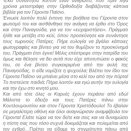
-Εκεί συνάντησα λοιπόν έναν άνθρωπο, που πριν λίγα
χρόνια μετεστράφη στην Ορθοδοξία διαβάζοντας κάποια
βιβλία για τον Γέροντα Παϊσιο.
Ένιωσε λοιπόν πολύ έντονη την βοήθεια του Γέροντα στον
φωτισμό του και αισθάνθηκε την ανάγκη να έρθει στο Όρος
και στην Παναγούδα, για να τον «ευχαριστήσει». Πράγματι
ήλθε και μετέβη στο κελί, όπου προσκύνησε και συνάντησε
τους τωρινούς Πατέρες. Πήρε ευλογία να βγάλει κάποιες
φωτογραφίες και βίντεο για να του θυμίζουν το προσκύνημά
του. Πράγματι έτσι έγινε! Μόλις επέστρεψε στην πατρίδα του
όμως και θέλησε να δει αυτά που είχε αποτυπώσει ο φακός
του, σε ένα βίντεο συγκεκριμένα από την αυλή της
Παναγούδας, τι είδε νομίζετε η ψυχούλα; Βλέπει τον ίδιο τον
Γέροντα Παΐσιο να μπαίνει μέσα στο κελί του από την πόρτα!
Το πιστεύετε παιδιά; Πήρα λοιπόν και εγώ αυτήν την ευλογία
και την έχω στο κινητό μου.
Και από τότε όλες οι Καρυές έχουν περάσει από εδώ!
Μάλιστα το έδειξα και τους Πατέρες πάνω στην
Κουτλουμουσίου και στον Γέροντα Χριστόδουλο! Το έβαλαν
σε μεγαλύτερη οθόνη και όλοι αναγνώρισαν αναμφίβολα τον
Γέροντα! Ελάτε τώρα να τον δείτε και σεις και να δυναμώσει
η πίστη σας που τόσο συχνά δοκιμάζεται και πολεμείται από
τον εχθρό…
Πρέπει να είδαμε το στιγμιότυπο πάνω από