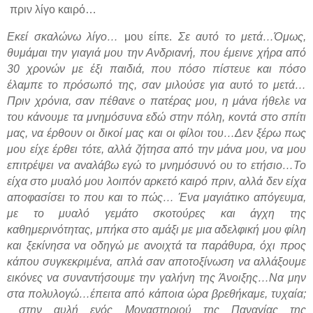
πριν λίγο καιρό…
Εκεί σκαλώνω λίγο…
μου είπε.
Σε αυτό το μετά…Όμως,
θυμάμαι την γιαγιά μου την Ανδριανή, που έμεινε χήρα από
30 χρονών με έξι παιδιά, που πόσο πίστευε και πόσο
έλαμπε το πρόσωπό της, σαν μιλούσε για αυτό το μετά…
Πριν χρόνια, σαν πέθανε ο πατέρας μου, η μάνα ήθελε να
του κάνουμε τα μνημόσυνα εδώ στην πόλη, κοντά στο σπίτι
μας, να έρθουν οι δικοί μας και οι φίλοι του…Δεν ξέρω πως
μου είχε έρθει τότε, αλλά ζήτησα από την μάνα μου, να μου
επιτρέψει να αναλάβω εγώ το μνημόσυνό ου το ετήσιο…Το
είχα στο μυαλό μου λοιπόν αρκετό καιρό πριν, αλλά δεν είχα
αποφασίσει το που και το πώς… Ένα μαγιάτικο απόγευμα,
με το μυαλό γεμάτο σκοτούρες και άγχη της
καθημερινότητας, μπήκα στο αμάξι με μια αδελφική μου φίλη
και ξεκίνησα να οδηγώ με ανοιχτά τα παράθυρα, όχι προς
κάπου συγκεκριμένα, απλά σαν αποτοξίνωση να αλλάξουμε
εικόνες να συναντήσουμε την γαλήνη της Άνοιξης…Να μην
στα πολυλογώ…έπειτα από κάποια ώρα βρεθήκαμε, τυχαία;
στην αυλή ενός Μοναστηριού της Παναγίας της