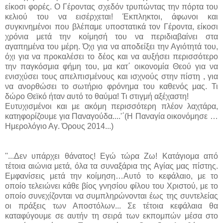
είκοσι φορές. Ο Γέροντας σχεδόν τρυπώντας την πόρτα του
κελιού του να εισέρχεται! Έκπληκτοι, άφωνοι και
συγκινημένοι που βλέπαμε υποστατικά τον Γέροντα, είκοσι
χρόνια μετά την κοίμησή του να περιδιαβαίνει στα
αγαπημένα του μέρη. Όχι για να αποδείξει την Αγιότητά του,
όχι για να προκαλέσει το δέος και να αυξήσει περισσότερο
την παγκόσμια φήμη του, μα κατ΄ οικονομία Θεού για να
ενισχύσει τους απελπισμένους και ισχνούς στην πίστη , για
να ανορθώσει το σωτήριο φρόνημα του καθενός μας. Τι
δώρο Θεϊκό ήταν αυτό το θαύμα! Τι στιγμή αξέχαστη!
Ευτυχισμένοι και με ακόμη περισσότερη πλέον λαχτάρα,
κατηφορίζουμε για Παναγούδα....'΄(Η Παναγία οικονόμησε …
Ημερολόγιο Αγ. Όρους 2014...)
''...Δεν υπάρχει θάνατος! Εγώ τώρα Ζω! Κατάγιομα από
τέτοια αιώνια μετά, όλα τα συναξάρια της Αγίας μας πίστης.
Εμφανίσεις μετά την κοίμηση…Αυτό το κεφάλαιο, με το
οποίο τελειώνει κάθε βίος γνησίου φίλου του Χριστού, με το
οποίο συνεχίζονται να συμπληρώνονται έως της συντελείας
οι πράξεις των Αποστόλων... Σε τέτοια κεφάλαια θα
καταφύγουμε σε αυτήν τη σειρά των εκπομπών μέσα στο