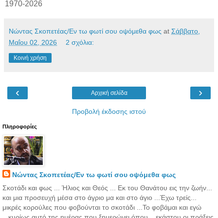
1970-2026
Νώντας Σκοπετέας/Εν τω φωτί σου οψόμεθα φως
at
Σάββατο,
Μαΐου 02, 2026
2 σχόλια:
Κοινή χρήση
‹
›
Αρχική σελίδα
Προβολή έκδοσης ιστού
Πληροφορίες
Νώντας Σκοπετέας/Εν τω φωτί σου οψόμεθα φως
Σκοτάδι και φως ... Ήλιος και Θεός ... Εκ του Θανάτου εις την ζωήν...
και μια προσευχή μέσα στο άγριο μα και στο άγιο ...Έχω τρείς...
μικρές κορούλες που φοβούνται το σκοτάδι ...Το φοβάμαι και εγώ
...κυρίως αυτό της ημέρας που ξημερώνει όπου... εκάστου οι πράξεις