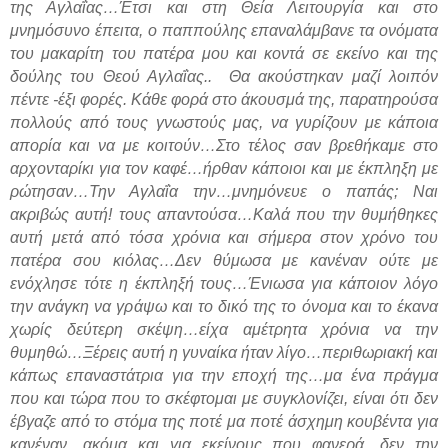
της Αγλαΐας…Έτσι και στη Θεία Λειτουργία και στο
μνημόσυνο έπειτα, ο παππούλης επαναλάμβανε τα ονόματα
του μακαρίτη του πατέρα μου και κοντά σε εκείνο και της
δούλης του Θεού Αγλαΐας..
Θα ακούστηκαν μαζί λοιπόν
πέντε -έξι φορές. Κάθε φορά στο άκουσμά της, παρατηρούσα
πολλούς από τους γνωστούς μας, να γυρίζουν με κάποια
απορία και να με κοιτούν…Στο τέλος σαν βρεθήκαμε στο
αρχονταρίκι για τον καφέ…ήρθαν κάποιοι και με έκπληξη με
ρώτησαν…Την Αγλαΐα την…μνημόνευε ο παπάς; Ναι
ακριβώς αυτή! τους απαντούσα…Καλά που την θυμήθηκες
αυτή μετά από τόσα χρόνια και σήμερα στον χρόνο του
πατέρα σου κιόλας…Δεν θύμωσα με κανέναν ούτε με
ενόχλησε τότε η έκπληξή τους…Ένιωσα για κάποιον λόγο
την ανάγκη να γράψω και το δικό της το όνομα και το έκανα
χωρίς δεύτερη σκέψη…είχα αμέτρητα χρόνια να την
θυμηθώ…Ξέρεις αυτή η γυναίκα ήταν λίγο…περιθωριακή και
κάπως επαναστάτρια για την εποχή της…μα ένα πράγμα
που και τώρα που το σκέφτομαι με συγκλονίζει, είναι ότι δεν
έβγαζε από το στόμα της ποτέ μα ποτέ άσχημη κουβέντα για
κανέναν…ακόμα και για εκείνους που φανερά…δεν την