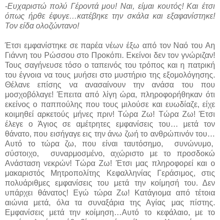
-Ευχαριστώ πολύ Γέροντά μου! Ναι, είμαι κουτός! Και έτσι
όπως ήρθε έφυγε…κατέβηκε την σκάλα και εξαφανίστηκε!
Τον είδα ολοζώντανο!
Έτσι εμφανίστηκε σε παρέα νέων έξω από τον Ναό του Αη
Γιάννη του Ρώσσου στο Προκόπι. Εκείνοι δεν τον γνώριζαν!
Τους σαγήνευσε τόσο ο ταπεινός του τρόπος και η πατρική
του έγνοια να τους μυήσει στο μυστήριο της εξομολόγησης.
Θέλανε επίσης να ανασαίνουν την ανάσα του που
μοσχοβόλαγε! Έπειτα από λίγη ώρα, πληροφορήθηκαν ότι
εκείνος ο παππούλης που τους μιλούσε και ευωδίαζε, είχε
κοιμηθεί αρκετούς μήνες πριν! Τώρα Ζω! Τώρα Ζω! Έτσι
έλεγε ο Άγιος σε αμέτρητες εμφανίσεις του… μετά τον
θάνατο, που εισήγαγε εις την άνω ζωή το ανθρώπινόν του…
Αυτό το τώρα ζω, που είναι ταυτόσημο, συνώνυμο,
σύστοιχο, συναρμοσμένο, αχώριστο με το προσδοκώ
Ανάσταση νεκρών! Τώρα Ζω! Έτσι μας πληροφορεί και ο
μακαριστός Μητροπολίτης Κεφαλληνίας Γεράσιμος, στις
πολυάριθμες εμφανίσεις του μετά την κοίμησή του. Δεν
υπάρχει θάνατος! Εγώ τώρα Ζω! Κατάγιομα από τέτοια
αιώνια μετά, όλα τα συναξάρια της Αγίας μας πίστης.
Εμφανίσεις μετά την κοίμηση…Αυτό το κεφάλαιο, με το