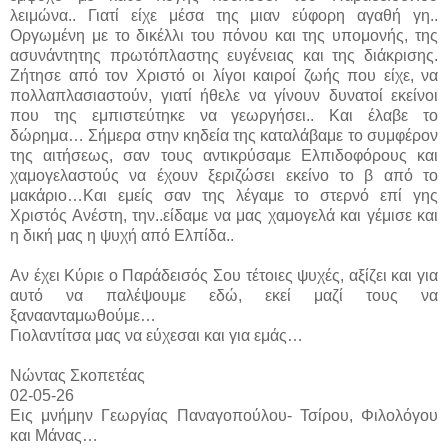
λειμώνα.. Γιατί είχε μέσα της μιαν εύφορη αγαθή γη..
Οργωμένη με το δικέλλι του πόνου και της υπομονής, της
ασυνάντητης πρωτόπλαστης ευγένειας και της διάκρισης.
Ζήτησε από τον Χριστό οι λίγοι καιροί ζωής που είχε, να
πολλαπλασιαστούν, γιατί ήθελε να γίνουν δυνατοί εκείνοι
που της εμπιστεύτηκε να γεωργήσει.. Και έλαβε το
δώρημα… Σήμερα στην κηδεία της καταλάβαμε το συμφέρον
της αιτήσεως, σαν τους αντικρύσαμε Ελπιδοφόρους και
χαμογελαστούς να έχουν ξεριζώσει εκείνο το β από το
μακάριο…Και εμείς σαν της λέγαμε το στερνό επί γης
Χριστός Ανέστη, την..είδαμε να μας χαμογελά και γέμισε και
η δική μας η ψυχή από Ελπίδα..
Αν έχει Κύριε ο Παράδεισός Σου τέτοιες ψυχές, αξίζει και για
αυτό να παλέψουμε εδώ, εκεί μαζί τους να
ξαναανταμωθούμε…
Γιολαντίτσα μας να εύχεσαι και για εμάς…
Νώντας Σκοπετέας
02-05-26
Εις μνήμην Γεωργίας Παναγοπούλου- Τσίρου, Φιλολόγου
και Μάνας…