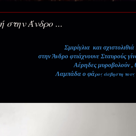
α χωρίς τον αδελφό μου...!(Πέτρου
28 Ιουν 2026
 στην Άνδρο ...
23 Ιουν 2026
Σμιρίγλια και σχιστολιθιά
στην Άνδρο φτιάχνουνε Σταυρούς γίν
19 Ιουν 2026
Αέρηδες μυροβολούν , 
Λαμπάδα ο φά
ρος άσβηστη τους
αραδείσου...
12 Ιουν 2026
αράδεισος…(Αγίων Πάντων)
5 Ιουν 2026