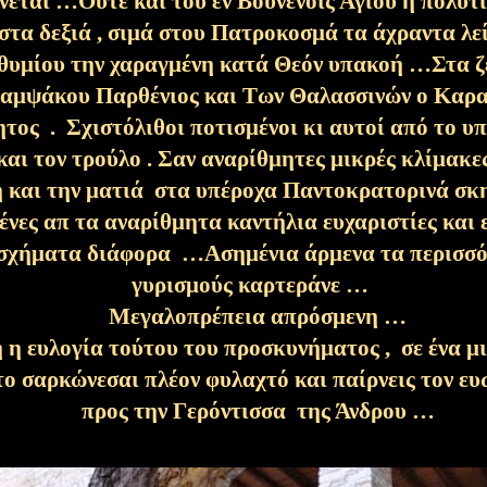
νεται …Ούτε και του εν Βουνένοις Αγίου η πολυτ
31 Ιαν 2026
στα δεξιά , σιμά στου Πατροκοσμά τα άχραντα λε
θυμίου την χαραγμένη κατά Θεόν υπακοή …Στα ζ
αμψάκου Παρθένιος και Των Θαλασσινών ο Καραβ
ληθινό μάννα...)
24 Ιαν 2026
ητος .
Σχιστόλιθοι ποτισμένοι κι αυτοί από το υπ
 και τον τρούλο . Σαν αναρίθμητες μικρές κλίμακ
 και την ματιά
στα υπέροχα Παντοκρατορινά σ
20 Ιαν 2026
νες απ τα αναρίθμητα καντήλια ευχαριστίες και
 σχήματα διάφορα …Ασημένια άρμενα τα περισσό
γυρισμούς καρτεράνε …
ς ικετεύω!
10 Ιαν 2026
Μεγαλοπρέπεια απρόσμενη …
 η ευλογία τούτου του προσκυνήματος , σε ένα μ
φάνεια με του Χριστού τους
5 Ιαν 2026
ο σαρκώνεσαι πλέον φυλαχτό και παίρνεις τον ε
προς την Γερόντισσα της Άνδρου …
ς…(Πρωτοχρονιά του ονείρου και της
31 Δεκ 2025