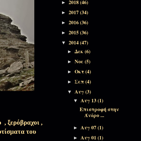
2018
(46)
Πεντηκοστάριο
►
2017
(34)
►
2016
(36)
►
Αποσπάσματα Εκπομπών
2015
(36)
►
2014
(47)
▼
Αποσπάσματα Εκπομπών, Πάσχα-
Δεκ
(6)
►
Πεντηκοστάριο
Νοε
(5)
►
Αποσπάσματα Εκπομπών, Πάσχα-
Οκτ
(4)
►
Πεντηκοστάριο
Σεπ
(4)
►
Αυγ
(3)
▼
Της άνυδρης ψυχής μου
Αυγ 13
(1)
▼
Επιστροφή στην
Άνδρο ...
Αποσπάσματα Εκπομπών, Πάσχα-
 , ξερόβραχοι ,
Αυγ 07
(1)
Πεντηκοστάριο
►
φτίσματα του
Αυγ 01
(1)
►