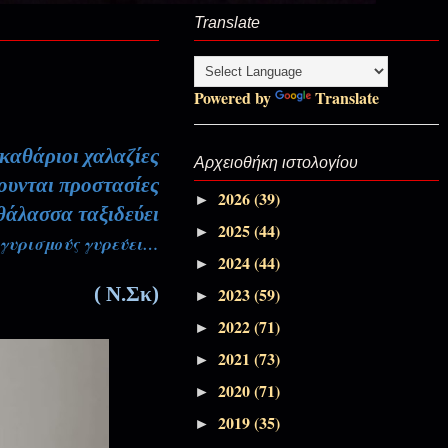
Translate
Αποσπάσματα Εκπομπών, Καλοκαιρινό
Θυμίαμα
Powered by
Translate
Αποσπάσματα Εκπομπών
 καθάριοι χαλαζίες
Αρχειοθήκη ιστολογίου
ουνται προστασίες
2026
(39)
►
Αποσπάσματα Εκπομπών
θάλασσα ταξιδεύει
2025
(44)
►
 γυρισμούς γυρεύει…
2024
(44)
►
Αποσπάσματα Εκπομπών, Πάσχα-
( Ν.Σκ)
2023
(59)
►
Πεντηκοστάριο
2022
(71)
►
Αποσπάσματα Εκπομπών, Πάσχα-
2021
(73)
►
Πεντηκοστάριο
2020
(71)
►
2019
(35)
►
Αποσπάσματα Εκπομπών, Πάσχα-