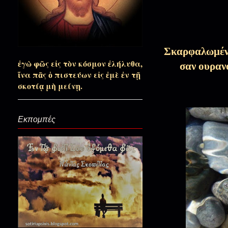
Στο κέντρο της καρδιάς σας...
Σκαρφαλωμένα 
Σαν ο Χριστός κατέβηκε στον Άδ
ἐγὼ φῶς εἰς τὸν κόσμον ἐλήλυθα,
σαν ουραν
ἵνα πᾶς ὁ πιστεύων εἰς ἐμὲ ἐν τῇ
σκοτίᾳ μὴ μείνῃ.
Ένα μωρό περιμένει…(Νύχτα 
Εκπομπές
Άπλωσα τα χέρια μου για να σ
Πατρός Στεφάνου άρωμα μετ
Αόρατα τα βομβαρδιστικά πά
Ανύμφευτε!)