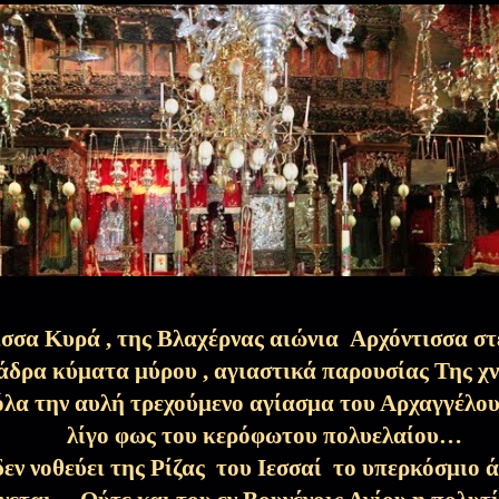
Στέφανος Αναγνωστόπουλος)
24 Φεβ 2026
ά η Σαρακοστή…)
21 Φεβ 2026
και Βασίλης…Αναγνωρίστηκαν!)
17 Φεβ 2026
σα Κυρά , της Βλαχέρνας αιώνια Αρχόντισσα στέ
η Ορθόδοξη ψυχή μας...(Κυριακή της
14 Φεβ 2026
άδρα κύματα μύρου , αγιαστικά παρουσίας Της 
όλα την αυλή τρεχούμενο αγίασμα του Αρχαγγέλ
λίγο φως του κερόφωτου πολυελαίου…
αχοί…
7 Φεβ 2026
εν νοθεύει της Ρίζας του Ιεσσαί το υπερκόσμιο 