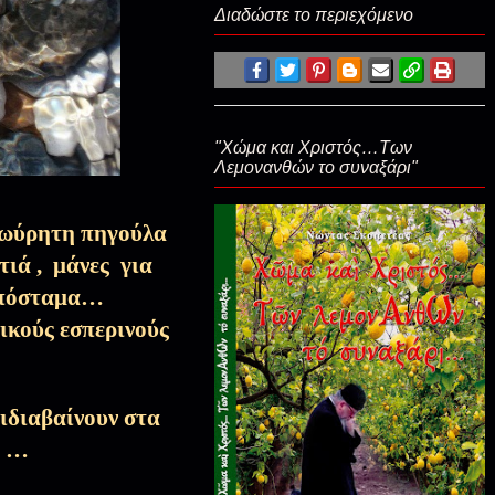
Διαδώστε το περιεχόμενο
Της άνυδρης ψυχής μου
Αποσπάσματα Εκπομπών, Τριώδιο-
"Χώμα και Χριστός…Των
Σαρακοστή
Λεμονανθών το συναξάρι"
 ζωύρητη πηγούλα
Ημερολόγιο Όρους, Τριώδιο-Σαρακοστή
τιά , μάνες για
ξαπόσταμα…
Αποσπάσματα Εκπομπών, Τριώδιο-
ικούς εσπερινούς
Σαρακοστή
Αποσπάσματα Εκπομπών, Τριώδιο-
ιδιαβαίνουν στα
Σαρακοστή
α …
Αποσπάσματα Εκπομπών, Τριώδιο-