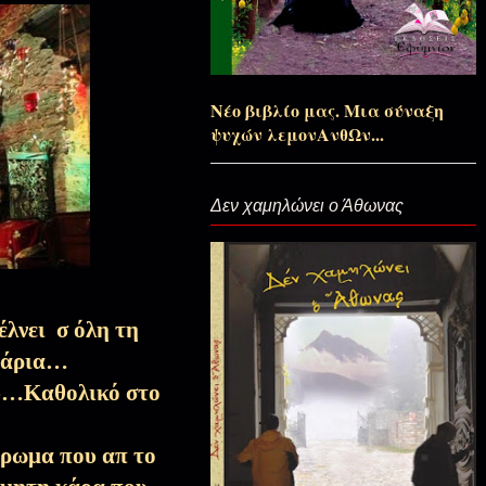
Σαρακοστή
Γέροντες, Τριώδιο-Σαρακοστή
Νέο βιβλίο μας. Μια σύναξη
ψυχών λεμονΑνθΩν...
Αποσπάσματα Εκπομπών, Τριώδιο-
Σαρακοστή
Δεν χαμηλώνει ο Άθωνας
Η Θεία Πίστη
λνει σ όλη τη
Αποσπάσματα Εκπομπών, Τριώδιο-
Σαρακοστή
χνάρια…
ου…Καθολικό στο
Αποσπάσματα Εκπομπών, Τριώδιο-
Σαρακοστή
άρωμα που απ το