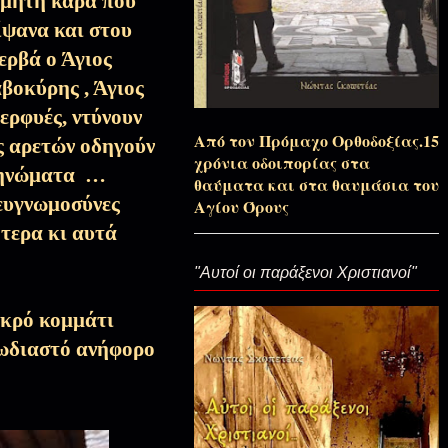
ίμητη κάρα που
Αποσπάσματα Εκπομπών, Τριώδιο-
ίψανα και στου
Σαρακοστή
ερβά ο Άγιος
οκύρης , Άγιος
Αποσπάσματα Εκπομπών
ερφυές, ντύνουν
Από τον Πρόμαχο Ορθοδοξίας.15
ες αρετών οδηγούν
χρόνια οδοιπορίας στα
κηνώματα
…
Αποσπάσματα Εκπομπών
θαύματα και στα θαυμάσια του
 ευγνωμοσύνες
Αγίου Όρους
τερα κι αυτά
Αποσπάσματα Εκπομπών
"Αυτοί οι παράξενοι Χριστιανοί"
ικρό κομμάτι
Χριστούγεννα
υωδιαστό ανήφορο
Χριστούγεννα