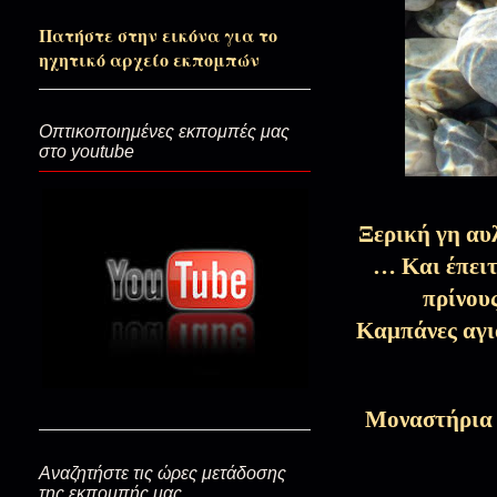
Πατήστε στην εικόνα για το
Το πετρέλαιο ας στερέψει...
ηχητικό αρχείο εκπομπών
Οπτικοποιημένες εκπομπές μας
Από την πινακοθήκη των ηρώων
στο youtube
Ξερική γη αυ
Εγώ είμαι ο χειρότερος όλων!(Σ
… Και έπειτ
πρίνου
Την παρακαταθήκην των Χαιρ
Καμπάνες αγιά
Η απαρχή των συμβοώντων βα
Μοναστήρια 
Αναζητήστε τις ώρες μετάδοσης
της εκπομπής μας
Το Φως και το σκοτάδι...(Κυρια