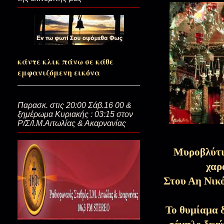
Ξεναγός στον Παράδεισο…(+π.
κάντε κλικ πάνω σε κάθε
εμφανιζόμενη εικόνα
Κοιτάω μέσα μου βαθιά(Ξεκιν
Παρασκ. στις 20:00 Σάβ.16 00 &
ξημέρωμα Κυριακής : 03:15 στον
Δοξολόγα τον Θεό(Κυπριανός 
Ρ/Σ/Ι.Μ.Αιτωλίας & Ακαρνανίας
Μυροβλύτισ
Για να πετάξει και να πλεύσει 
Κρίσεως)
χαρ
Στου Αη Νικ
Του Τριωδίου οι ήχοι και οι …
Το θυμίαμα δ