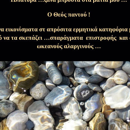
18 Απρ 2026
Ο Θεός παντού !
εικονίσματα στ απρόσιτα ερμητικά κατηφόρια μ
η...
11 Απρ 2026
ό να τα σκεπάζει …σπαράγματα επιστροφής και 
ωκεανούς αλαργινούς …
Μεγάλης Παρασκευής)
9 Απρ 2026
ας αγκαλιάσω..
5 Απρ 2026
ανοίας…
27 Μαρ 2026
νω από τη Ζούρβα…(Χαίρε Νύμφη
26 Μαρ 2026