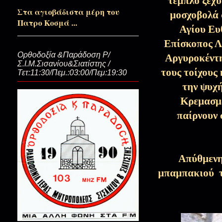
τέμπλο ξεχύ
Στα αγιοβάδιστα μέρη του
Πάντα Τριώδιο…
μοσχοβολά 
Πατρο Κοσμά ...
Αγίου Ευ
Επίσκοπος Λ
Της αχαριστίας οι τάφοι…(Το Α
Ορθοδοξία &Παράδοση Ρ/
Αργυροκέντ
Σ.Ι.Μ.Σισανίου&Σιατίστης /
τους τοίχους
Τετ:11:30/Πεμ.:03:00/Πεμ:19:30
την ψυχή
Σκοτώστε τον ίδιο τον Θεό...
Κρεμασμέ
παίρνουν
Μη με κάψετε αδελφοί μου! Σα
Απύθμενη
Σαν ανοίγουν οι Ουρανοί…(Θεο
μπαμπακιού τ
αδελφούς)
Άγιος και όχι άδειος Βασίλειο
ευχής…)