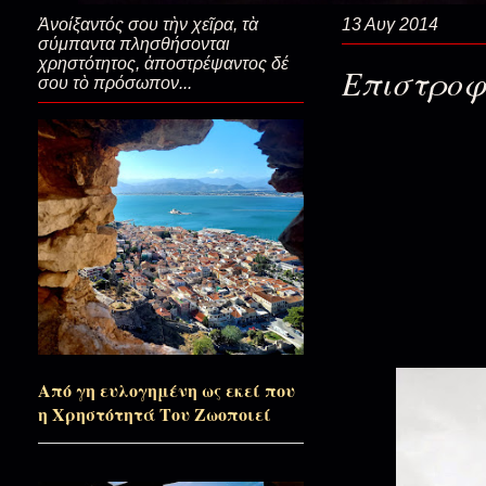
Ἀνοίξαντός σου τὴν χεῖρα, τὰ
13 Αυγ 2014
Μην τολμήσεις να πας εικόνισμ
σύμπαντα πλησθήσονται
χρηστότητος, ἀποστρέψαντος δέ
και Παύλου)
Επιστροφή
σου τὸ πρόσωπον...
Στο αρχονταρίκι της ψυχής...
Οι καλύτερες κρυψώνες…
Σε μια κάρα όλη η λάμψη του Π
Από γη ευλογημένη ως εκεί που
Θα έχει πολλές εκπλήξεις ο Π
η Χρηστότητά Του Ζωοποιεί