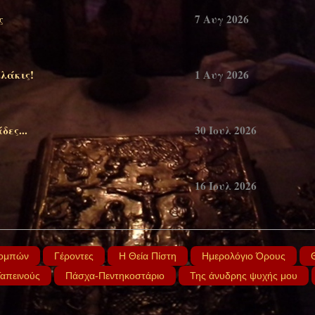
ς
7 Αυγ 2026
λάκις!
1 Αυγ 2026
ες...
30 Ιουλ 2026
16 Ιουλ 2026
άει μια ευχή(Μνήμη Αγίου Παϊσίου
11 Ιουλ 2026
ομπών
Γέροντες
Η Θεία Πίστη
Ημερολόγιο Όρους
Ταπεινούς
Πάσχα-Πεντηκοστάριο
Της άνυδρης ψυχής μου
(Χαίροις πάτερ Παΐσιε!)
7 Ιουλ 2026