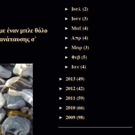
Αποσπάσματα Εκπομπών, Πάσχα-
Ιουλ
(2)
►
Πεντηκοστάριο
Ιουν
(3)
►
Μαΐ
(4)
Αποσπάσματα Εκπομπών, Πάσχα-
►
ε έναν μπλε θόλο
Πεντηκοστάριο
Απρ
(4)
►
ανάπαυσης σ΄
Μαρ
(3)
►
Αποσπάσματα Εκπομπών, Πάσχα-
Φεβ
(5)
►
Πεντηκοστάριο
Ιαν
(4)
►
Αποσπάσματα Εκπομπών, Πάσχα-
2013
(49)
►
Πεντηκοστάριο
2012
(42)
►
2011
(59)
►
Αποσπάσματα Εκπομπών, Τριώδιο-
Σαρακοστή
2010
(66)
►
2009
(98)
►
Αποσπάσματα Εκπομπών, Τριώδιο-
Σαρακοστή