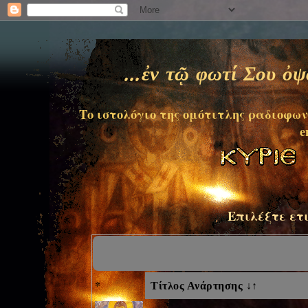
...ἐν τῷ φωτί Σου ὀ
Το ιστολόγιο της ομότιτλης ραδιοφων
e
Επιλέξτε ετ
*
Τίτλος Ανάρτησης ↓↑