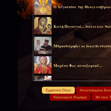
Ο Αύγουστος της Θεογεννήτρια
Καλή Παναγιά....πάλιν και πολ
Μπροστάρηδες οι δεκαπεντιστάδ
Μαρίνα Φως συναξαριού…
Παναγούδα Σουρωτή...όσο βαστ
του Αγιορείτη)
Εμφάνιση Όλων
Αποσπάσματα Εκπ
Καλοκαιρινό Θυμίαμα
Με τους 
Τη δωδεκάτη του μηνός Ιουλίου