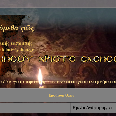
ψόμεθα φῶς
ικής εκπομπής.
ntofoti@yahoo.gr
ικέτα για εμφάνιση των αντιστοιχων αναρτήσεων
Εμφάνιση Όλων
Ημ/νία Ανάρτησης ↓↑