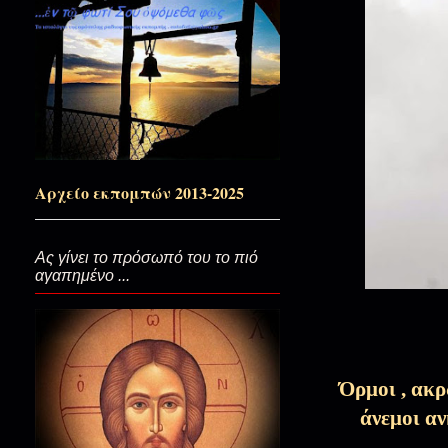
Αυτή που την θυμήθηκες; (η εξ
Ο Φινλανδός και ο Άγιος Παΐσιος
Αυτό το μετά…
Αρχείο εκπομπών 2013-2025
Κι όμως εσύ...Αγία Μαρία Μαγ
Ας γίνει το πρόσωπό του το πιό
αγαπημένο ...
Αν έχει Κύριε ο Παράδεισός Σου
Όρμοι , ακρ
Ζεστό φιλί στο χέρι...(Αγία Μ
άνεμοι α