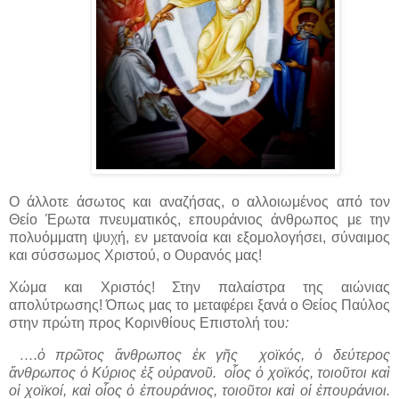
Ο άλλοτε άσωτος και αναζήσας, ο αλλοιωμένος από τον
Θείο Έρωτα πνευματικός, επουράνιος άνθρωπος με την
πολυόμματη ψυχή, εν μετανοία και εξομολογήσει, σύναιμος
και σύσσωμος Χριστού, ο Ουρανός μας!
Χώμα και Χριστός! Στην παλαίστρα της αιώνιας
απολύτρωσης! Όπως μας το μεταφέρει ξανά ο Θείος Παύλος
στην πρώτη προς Κορινθίους Επιστολή του
:
….ὁ πρῶτος ἄνθρωπος ἐκ γῆς
χοϊκός, ὁ δεύτερος
ἄνθρωπος ὁ Κύριος ἐξ οὐρανοῦ.
οἷος ὁ χοϊκός, τοιοῦτοι καὶ
οἱ χοϊκοί, καὶ οἷος ὁ ἐπουράνιος, τοιοῦτοι καὶ οἱ ἐπουράνιοι.