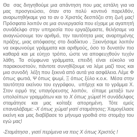
Θα
σας διηγηθούμε μια απάντηση που μας εστάλη για να
μας προσγειώσει, όταν στο πολύ κοντινό παρελθόν,
αναρωτηθήκαμε για το αν ο Χριστός δεσπόζει στη ζωή μας!
Πρόσφατα λοιπόν σε μια συνεργασία που είχαμε με αγαπητή
συνάδελφο στην υπηρεσία που εργαζόμαστε, θελήσαμε να
αναγνώσουμε τον αριθμό, την ταυτότητα μιας αναρτημένης
πράξης, μιας απόφασης στο διαδίκτυο . Ξεκινήσαμε λοιπόν
να εκφωνούμε γράμματα και αριθμούς, όσο το δυνατόν πιο
καθαρά και με εύηχο τρόπο, ώστε να αποφευχθούν τυχόν
λάθη. Τα σύμφωνα γράμματα, επειδή είναι εύκολο να
παρακουστούν, πάντοτε συνηθίζουμε να λέμε μαζί τους και
μια συνοδή
λέξη που ξεκινά από αυτά για ασφάλεια. Λέμε Φ
όπως φωτιά, Ψ όπως ψωμί, Ξ όπως ξύλο κ.ο.κ.
Μέσα στην
ταυτότητα εκείνου του εγγράφου,
υπήρχε και το γράμμα Χ.
Στον ειρμό της υπαγόρευσης λοιπόν,
είπαμε μεταξύ των
υπολοίπων γραμμάτων και το
Χ όπως χώμα
! Η συνάδελφος
σταμάτησε και μας κοίταξε απορημένη. Τότε εμείς
επαναλάβαμε: -
Χ όπως χώμα! γιατί σταμάτησες;
Χαμογέλασε
εκείνη και μας διαβίβασε το μήνυμα γροθιά στο στομάχι του
εγώ μας!
-Σταμάτησα , γιατί περίμενα να πεις Χ όπως Χριστός !