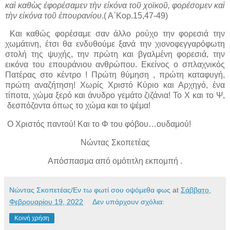
καὶ καθὼς ἐφορέσαμεν τὴν εἰκόνα τοῦ χοϊκοῦ, φορέσομεν καὶ
τὴν εἰκόνα τοῦ ἐπουρανίου
.( Α΄Κορ.15,47-49)
Και καθώς φορέσαμε σαν άλλο ρούχο την φορεσιά την
χωμάτινη, έτσι θα ενδυθούμε ξανά την χιονοφεγγαρόφωτη
στολή της ψυχής, την πρώτη και βγαλμένη φορεσιά, την
εικόνα του επουράνιου ανθρώπου. Εκείνος ο σπλαχνικός
Πατέρας στο κέντρο ! Πρώτη θύμηση , πρώτη καταφυγή,
πρώτη αναζήτηση! Χωρίς Χριστό Κύριο και Αρχηγό, ένα
τίποτα, χώμα ξερό και άνυδρο γεμάτο ζιζάνια! Το Χ και το Ψ,
δεσπόζοντα όπως το χώμα και το ψέμα!
Ο Χριστός παντού! Και το Φ του φόβου…ουδαμού!
Νώντας Σκοπετέας
Απόσπασμα από ομότιτλη εκπομπή .
Νώντας Σκοπετέας/Εν τω φωτί σου οψόμεθα φως
at
Σάββατο,
Φεβρουαρίου 19, 2022
Δεν υπάρχουν σχόλια:
Κοινή χρήση