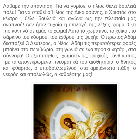
Λάβαμε την απάντηση! Για να γυρίσει ο ήλιος θέλει δουλειά
πολύ! Για να σταθεί ο Ήλιος της Δικαιοσύνης, ο Χριστός στο
κέντρο , θέλει δουλειά και αγώνα ως την τελευταία μας
αναπνοή! Δεν ήταν τυχαία η επιλογή της λέξης χώμα! Ό,τι
πιο κοντινό σε εμάς το χώμα! Αυτό το χωμάτινο, το χοϊκό , το
σάρκινο του κόσμου, του εχθρού της ψυχής! Ο πρώτος Αδάμ
δεσπόζει! Ο Δεύτερος, ο Νέος
Αδάμ τις περισσότερες φορές
μπαίνει στο περιθώριο, στη γωνιά σε ένα προσκυνητάρι, στα
σύννεφα! Ο εξαπατηθείς, χωματένιος, ψυχικός
άνθρωπος
με τα απονεκρωμένα πνευματικά του αισθητήρια, ο θνητός
και φθαρτός, ο υποδουλωμένος, στα αμετάνιωτα πάθη, ο
νεκρός και απολωλώς, ο καθρέφτης μας!