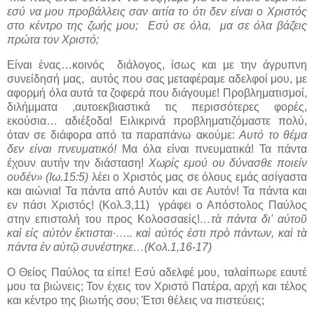
εσύ να μου προβάλλεις σαν αιτία το ότι δεν είναι ο Χριστός
στο κέντρο της ζωής μου;
Εσύ σε όλα,
μα σε όλα βάζεις
πρώτα τον Χριστό;
Είναι ένας…κοινός
διάλογος, ίσως και με την άγρυπνη
συνείδησή μας,
αυτός που σας μεταφέραμε αδελφοί μου, με
αφορμή όλα αυτά τα ζοφερά που διάγουμε! Προβληματισμοί,
διλήμματα ,αυτοεκβιαστικά τις περισσότερες φορές,
εκούσια… αδιέξοδα! Ειλικρινά προβληματιζόμαστε πολύ,
όταν σε διάφορα από τα παραπάνω ακούμε:
Αυτό το θέμα
δεν είναι πνευματικό!
Μα όλα είναι πνευματικά! Τα πάντα
έχουν αυτήν την διάσταση!
Χωρίς εμού ου δύνασθε ποιείν
ουδέν» (Ιω.15:5)
λέει ο Χριστός μας σε όλους εμάς ασίγαστα
και αιώνια! Τα πάντα από Αυτόν και σε Αυτόν! Τα πάντα και
εν πάσι Χριστός! (Κολ.3,11)
γράφει ο Απόστολος Παύλος
στην επιστολή του προς Κολοσσαείς!
…τὰ πάντα δι' αὐτοῦ
καὶ εἰς αὐτὸν ἔκτισται·….. καὶ αὐτός ἐστι πρὸ πάντων, καὶ τὰ
πάντα ἐν αὐτῷ συνέστηκε…(Κολ.1,16-17)
Ο Θείος Παύλος τα είπε! Εσύ αδελφέ μου, ταλαίπωρε εαυτέ
μου τα βιώνεις; Τον έχεις τον Χριστό Πατέρα, αρχή και τέλος
και κέντρο της βιωτής σου; Έτσι θέλεις να πιστεύεις;