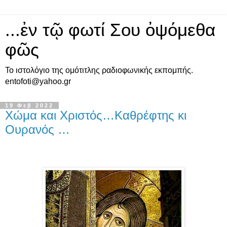
...ἐν τῷ φωτί Σου ὀψόμεθα
φῶς
Το ιστολόγιο της ομότιτλης ραδιοφωνικής εκπομπής.
entofoti@yahoo.gr
19 Φεβ 2022
Χώμα και Χριστός…Καθρέφτης κι
Ουρανός …