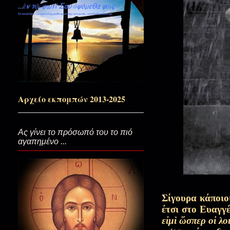
Ο Φινλανδός και ο Άγιος Παΐσιος
Αυτό το μετά…
Κι όμως εσύ...Αγία Μαρία Μαγ
Αρχείο εκπομπών 2013-2025
Αν έχει Κύριε ο Παράδεισός Σου
Ας γίνει το πρόσωπό του το πιό
αγαπημένο ...
Ζεστό φιλί στο χέρι...(Αγία Μ
Σίγουρα κάποιοι
Στο κέντρο της καρδιάς σας...
έτσι στο Ευαγγ
εἰμὶ ὥσπερ οἱ λο