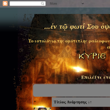
...ἐν τῷ φωτί Σου ὀ
Το ιστολόγιο της ομότιτλης ραδιοφων
e
Επιλέξτε ετ
*
Τίτλος Ανάρτησης ↓↑