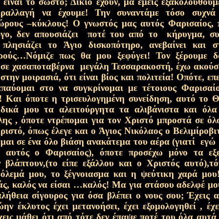
 είναι το σωστό; Δίκιο έχουν, μα εμείς εξακολουθούμ
ραλλαγή να έχουμε! Την συναντάμε τόσο συχνά 
η...
11 Απρ 2026
ώρους –κύκλους! Ο γνωστός μας αυτός Φαρισαίος, π
γο, δεν απουσιάζει
ποτέ του από το
κήρυγμα, συ
 πλησιάζει το Άγιο δισκοπότηρο, ανεβαίνει και σ
Μεγάλης Παρασκευής)
9 Απρ 2026
ρούς…Νόμιζε πως θα μου ξεφύγει! Τον ξέρουμε δ
 σε χασαποταβέρνα
μεγάλη Τεσσαρακοστή, έχω ακούσει
στην μοιρασιά, ότι είναι βίος και πολιτεία! Οπότε, ε
απαύομαι στο να συγκρίνομαι με τέτοιους Φαρισαί
ας αγκαλιάσω..
5 Απρ 2026
! Και όποτε η τρισευλογημένη συνείδηση, αυτό το 
 δικά μου τα αλειτούργητα τα αλιβάνιστα και όλα
ης , όποτε ντρέπομαι για τον Χριστό μπροστά σε όλο
ανοίας…
27 Μαρ 2026
ιστό, όπως έλεγε και ο Άγιος Νικόλαος ο Βελιμίροβι
μαι σε ένα όλο βιάση ανακάτεμα του αέρα
(γιατί
εγώ
 αυτός ο Φαρισαίος), όποτε προσέχω μόνο τα εξε
νω από τη Ζούρβα…(Χαίρε Νύμφη
ν βλάπτουν,(το είπε εξάλλου και ο Χριστός αυτό)
,τ
26 Μαρ 2026
όλεμά μου, το ξέγνοιασμα και η ψεύτικη χαρά μου!
πάς, καλός να είσαι …καλός! Μα για στάσου αδελφέ μο
 αλήθεια σίγουρος για όσα βλέπει ο νους σου; Έχεις 
26 Μαρ 2026
ην έκλυτος έχει μετανοήσει, έχει εξομολογηθεί , έχ
εις μάθει ότι από τότε δεν έπαψε ποτέ του όλα αυτά