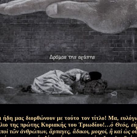
...
25 Μαΐ 2026
15 Μαΐ 2026
δαληνή
2 Μαΐ 2026
 τέτοιες ψυχές...
2 Μαΐ 2026
αρία η Μαγδαληνή)
25 Απρ 2026
 ήδη μας διορθώνουν με τούτο τον τίτλο! Μα, ευλόγω
18 Απρ 2026
έλιο της πρώτης Κυριακής του Τριωδίου!…
ὁ Θεός, εὐ
ιποὶ τῶν ἀνθρώπων, ἅρπαγες, ἄδικοι, μοιχοί, ἢ καὶ ὡς ο