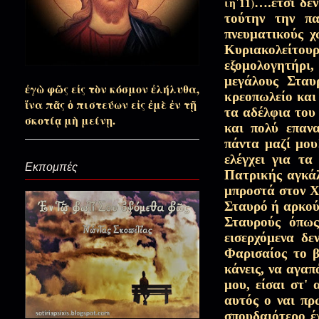
ιη΄11)
….έτσι δεν
τούτην την πα
Σαν ο Χριστός κατέβηκε στον Άδ
πνευματικούς χ
Κυριακολείτουρ
εξομολογητήρι,
Ένα μωρό περιμένει…(Νύχτα 
μεγάλους Σταυ
ἐγὼ φῶς εἰς τὸν κόσμον ἐλήλυθα,
κρεοπωλείο και
ἵνα πᾶς ὁ πιστεύων εἰς ἐμὲ ἐν τῇ
τα αδέλφια του 
σκοτίᾳ μὴ μείνῃ.
και πολύ επαν
Άπλωσα τα χέρια μου για να σ
πάντα μαζί μου
ελέγχει για τα
Εκπομπές
Πατρικής αγκάλ
Πατρός Στεφάνου άρωμα μετ
μπροστά στον Χρ
Σταυρό ή αρκού
Σταυρούς όπως
Αόρατα τα βομβαρδιστικά πά
εισερχόμενα δε
Ανύμφευτε!)
Φαρισαίος το β
κάνεις, να αγα
μου, είσαι στ'
Το πετρέλαιο ας στερέψει...
αυτός ο ναι πρώ
σπουδαιότερο έχ