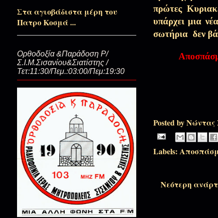
πρώτες Κυριακ
Στα αγιοβάδιστα μέρη του
Της αχαριστίας οι τάφοι…(Το Α
υπάρχει μια νέ
Πατρο Κοσμά ...
σωτήρια
δεν β
Σκοτώστε τον ίδιο τον Θεό...
Ορθοδοξία &Παράδοση Ρ/
Αποσπάσμ
Σ.Ι.Μ.Σισανίου&Σιατίστης /
Τετ:11:30/Πεμ.:03:00/Πεμ:19:30
Μη με κάψετε αδελφοί μου! Σα
Posted by
Νώντας 
Σαν ανοίγουν οι Ουρανοί…(Θεο
αδελφούς)
Labels:
Αποσπάσ
Άγιος και όχι άδειος Βασίλειο
ευχής…)
Νεότερη ανάρτ
Μη μας ξεχάσεις Κύριε...(Παρα