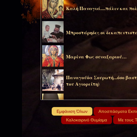
Καλή Παναγιά....πάλιν και πολ
Μπροστάρηδες οι δεκαπεντιστάδ
Μαρίνα Φως συναξαριού…
Παναγούδα Σουρωτή...όσο βαστ
του Αγιορείτη)
Τη δωδεκάτη του μηνός Ιουλίου
Εμφάνιση Όλων
Αποσπάσματα Εκπ
Καλοκαιρινό Θυμίαμα
Με τους 
Μην τολμήσεις να πας εικόνισμ
και Παύλου)