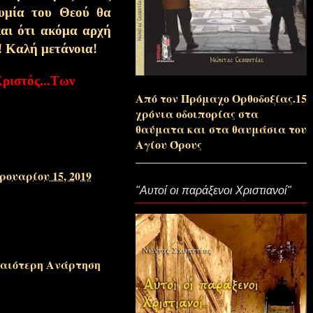
υμία του Θεού θα
Αποσπάσματα Εκπομπών
και ότι ακόμα αρχή
α! Καλή μετάνοια!
Αποσπάσματα Εκπομπών
ριστός...Των
Από τον Πρόμαχο Ορθοδοξίας.15
χρόνια οδοιπορίας στα
Αποσπάσματα Εκπομπών
θαύματα και στα θαυμάσια του
Αγίου Όρους
ουαρίου 15, 2019
Χριστούγεννα
"Αυτοί οι παράξενοι Χριστιανοί"
Χριστούγεννα
αιότερη Ανάρτηση
Χριστούγεννα