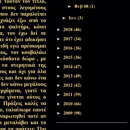
ε τούτον τον τίτλο,
Αποσπάσματα Εκπομπών, Πάσχα-
Φεβ 08
(1)
►
στους λεγομένους
Πεντηκοστάριο
ου δεν παραλείπει
Ιαν
(3)
►
χνάζει έξω από το
το ψαλτήρι, κάνει
Αποσπάσματα Εκπομπών, Πάσχα-
2018
(46)
►
α, τον έχω δεί σε
Πεντηκοστάριο
2017
(34)
 ότι έχει αδικήσει
►
πειδή εγώ αρέσκομαι
2016
(36)
►
Αποσπάσματα Εκπομπών, Πάσχα-
ους, τον κουβαλάω
Πεντηκοστάριο
2015
(36)
►
Θεόσδοτο δώρο , με
 τα στερητικά της
2014
(47)
►
υς και όχι για όλα
Αποσπάσματα Εκπομπών, Τριώδιο-
2013
(49)
►
τς και δεν κάνω ένα
Σαρακοστή
δεν κάνω μεγάλους
2012
(42)
►
ρχόμενα, γιατί τα
2011
(59)
►
Αποσπάσματα Εκπομπών, Τριώδιο-
ότε γίνεται ούτος ο
Σαρακοστή
 Πράξεις καλές να
2010
(66)
►
υ, ταλαίπωρε εαυτέ
2009
(98)
►
αναρωτηθεί ποτέ αν
Της άνυδρης ψυχής μου
ει μεταλάβει και το
 να τα πράττει; Όχι