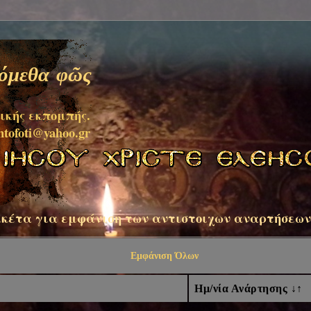
ψόμεθα φῶς
ικής εκπομπής.
ntofoti@yahoo.gr
ικέτα για εμφάνιση των αντιστοιχων αναρτήσεων
Εμφάνιση Όλων
Ημ/νία Ανάρτησης ↓↑