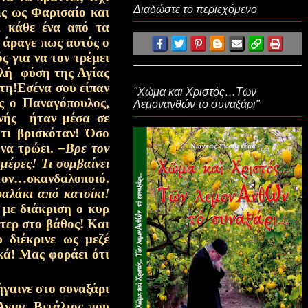
Διαδώστε το περιεχόμενο
εις ως Φαρισαίο και
ι κάθε ένα από τα
Αποσπάσματα Εκπομπών, Τριώδιο-
άραγε πως αυτός ο
Σαρακοστή
ς για να τον τρέμει
πλή
φύση της Αγίας
ίτη!Εσένα σου είπαν
Ημερολόγιο Όρους, Τριώδιο-Σαρακοστή
"Χώμα και Χριστός…Των
ς ο Παναγόπουλος,
Λεμονανθών το συναξάρι"
ινής
ήταν μέσα σε
,τι βρισκόταν!
Όσο
Αποσπάσματα Εκπομπών, Τριώδιο-
 να τρώει.
–Βρε τον
Σαρακοστή
μέρες! Τι συμβαίνει
ον…σκανδαλοποιό.
Αποσπάσματα Εκπομπών, Τριώδιο-
φαλάκι από κατσίκι!
Σαρακοστή
με διάκριση ο κυρ
άτερ στο βάθος! Και
 διέκρινε ως μεζέ
Αποσπάσματα Εκπομπών, Τριώδιο-
κά! Μας φοράει ότι
Σαρακοστή
ήγαινε στο συναξάρι
Άγιος Βιτάλιος που
Γέροντες, Τριώδιο-Σαρακοστή