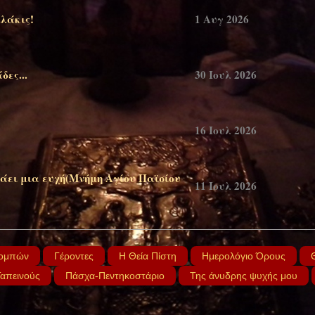
λάκις!
1 Αυγ 2026
ες...
30 Ιουλ 2026
16 Ιουλ 2026
άει μια ευχή(Μνήμη Αγίου Παϊσίου
11 Ιουλ 2026
(Χαίροις πάτερ Παΐσιε!)
7 Ιουλ 2026
ομπών
Γέροντες
Η Θεία Πίστη
Ημερολόγιο Όρους
Ταπεινούς
Πάσχα-Πεντηκοστάριο
Της άνυδρης ψυχής μου
α χωρίς τον αδελφό μου...!(Πέτρου
28 Ιουν 2026