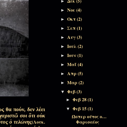
Αποσπάσματα Εκπομπών
Δεκ
(5)
►
Νοε
(4)
►
Οκτ
(2)
Αποσπάσματα Εκπομπών, Πάσχα-
►
Πεντηκοστάριο
Σεπ
(1)
►
Αυγ
(3)
►
Αποσπάσματα Εκπομπών, Πάσχα-
Ιουλ
(2)
►
Πεντηκοστάριο
Ιουν
(1)
►
Μαΐ
(4)
►
Της άνυδρης ψυχής μου
Απρ
(5)
►
Μαρ
(2)
►
Αποσπάσματα Εκπομπών, Πάσχα-
Φεβ
(3)
Πεντηκοστάριο
▼
Φεβ 28
(1)
►
Φεβ 15
(1)
Αποσπάσματα Εκπομπών, Πάσχα-
ς θα πούν, δεν λέει
▼
Πεντηκοστάριο
χαριστῶ σοι ὅτι οὐκ
Ώσπερ ούτος ο…
(Λουκ.
Φαρισαίος
ὗτος ὁ τελώνης