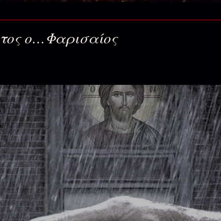
23 Ιουν 2026
τος ο…Φαρισαίος
19 Ιουν 2026
αραδείσου...
12 Ιουν 2026
αράδεισος…(Αγίων Πάντων)
5 Ιουν 2026
ανθήσασα ψυχή…)
29 Μαΐ 2026