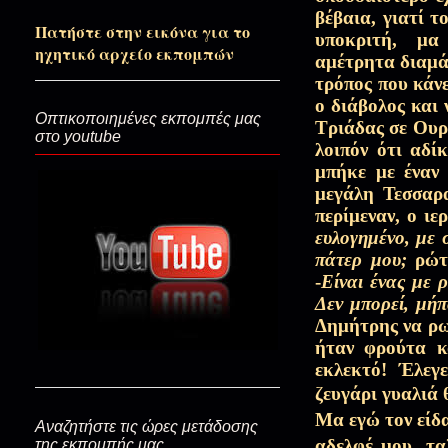
βέβαια, γιατί τ
Πατήστε στην εικόνα για το
υποκριτή,
μα 
Από την πινακοθήκη των ηρώων
ηχητικό αρχείο εκπομπών
αμέτρητα διαμά
τρόπος που κάνε
ο διάβολος και 
Οπτικοποιημένες εκπομπές μας
Τριάδας σε Ουρα
Εγώ είμαι ο χειρότερος όλων!(Σ
στο youtube
λοιπόν ότι αδί
μπήκε με έναν
μεγάλη Τεσσαρ
Την παρακαταθήκην των Χαιρ
περίμεναν, ο ι
ευλογημένο, με 
πάτερ μου;
ρώτη
-
Είναι ένας με 
Η απαρχή των συμβοώντων βα
Δεν μπορεί, μήπ
Δημήτρης να ρωτ
ήταν φρούτα κ
Το Φως και το σκοτάδι...(Κυρια
εκλεκτό!
Έλεγε
ζευγάρι γυαλιά 
Μα εγώ τον είδα
Αναζητήστε τις ώρες μετάδοσης
αδελφέ μου, τα
της εκπομπής μας
Ξεναγός στον Παράδεισο…(+π.