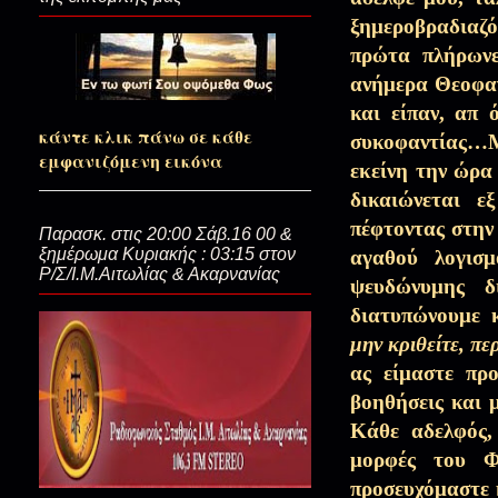
ξημεροβραδιαζό
πρώτα πλήρωνε
ανήμερα Θεοφανε
Κοιτάω μέσα μου βαθιά(Ξεκιν
και είπαν, απ 
κάντε κλικ πάνω σε κάθε
συκοφαντίας…Μα 
εμφανιζόμενη εικόνα
εκείνη την ώρα
Δοξολόγα τον Θεό(Κυπριανός 
δικαιώνεται ε
πέφτοντας στην
Παρασκ. στις 20:00 Σάβ.16 00 &
Για να πετάξει και να πλεύσει 
ξημέρωμα Κυριακής : 03:15 στον
αγαθού λογισ
Κρίσεως)
Ρ/Σ/Ι.Μ.Αιτωλίας & Ακαρνανίας
ψευδώνυμης δ
διατυπώνουμε
μην κριθείτε, περ
Του Τριωδίου οι ήχοι και οι …
ας είμαστε προ
βοηθήσεις και 
Κάθε αδελφός,
Πάντα Τριώδιο…
μορφές του Φ
προσευχόμαστε 