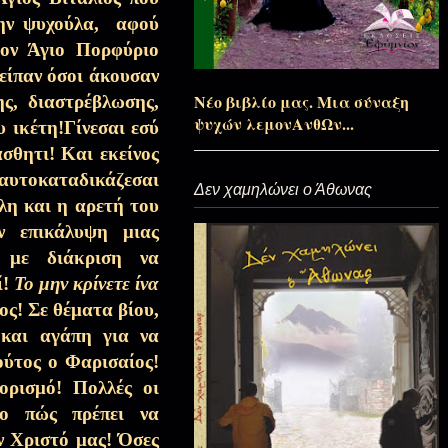
την ψυχούλα,
αφού
ον Άγιο Πορφύριο
Αποσπάσματα Εκπομπών, Τριώδιο-
 είπαν όσοι άκουσαν
Σαρακοστή
Νέο βιβλίο μας. Μια σύναξη
ης, διαστρέβλωσης,
ψυχών λεμονΑνθΩν...
υ ικέτη!
Γίνεσαι εσύ
σθητι! Και εκείνος
Η Θεία Πίστη
υτοκαταδικάζεσαι
Δεν χαμηλώνει ο Άθωνας
λη και η αρετή του
Αποσπάσματα Εκπομπών, Τριώδιο-
ν επικάλυψη μιας
Σαρακοστή
 με διάκριση να
ί!
Το μην κρίνετε ίνα
Αποσπάσματα Εκπομπών, Τριώδιο-
ος! Σε θέματα βίου,
Σαρακοστή
 και αγάπη για να
ούτος ο Φαρισαίος!
Αποσπάσματα Εκπομπών, Τριώδιο-
ορισμό! Πολλές οι
Σαρακοστή
το πώς πρέπει να
ν Χριστό μας! Όσες