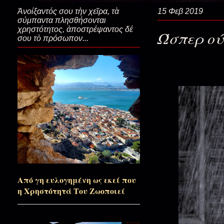
Ἀνοίξαντός σου τὴν χεῖρα, τὰ
15 Φεβ 2019
σύμπαντα πλησθήσονται
Στο αρχονταρίκι της ψυχής...
χρηστότητος, ἀποστρέψαντος δέ
Ώσπερ ού
σου τὸ πρόσωπον...
Οι καλύτερες κρυψώνες…
Σε μια κάρα όλη η λάμψη του Π
Θα έχει πολλές εκπλήξεις ο Π
Από γη ευλογημένη ως εκεί που
Αυτή που την θυμήθηκες; (η εξ
η Χρηστότητά Του Ζωοποιεί