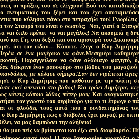
ούτες οι πράξεις του σε ελέγχουν! Εσύ τον καταδικάζ
ο πνευματικός του ξέρει και του έχει αποταμιεύσε
 της Αγίας Πίστης…
25 Μαρ 2026
ντια που κύλησαν πάνω στο πετραχήλι του! Γνωρίζεις
ι τον Σταυρό του είναι ο σωστός;
Ναι, γιατί ο Σταυρό
να ναι όπλο πρέπει
να ναι μεγάλος! Να ακουμπά η δι
νό και Γη, στα δεξιά και στα αριστερά του Δικαιοκρ
το δέκατο σκαλοπάτι...)
20 Μαρ 2026
κησε, ότι τον είδαν… Κάποτε, έλεγε ο Κυρ Δημήτρη
 Ιερέα σε ένα μαγέρικο να φάνε.Μεσημέρι καθημερ
ακοστή. Παραγγείλανε να φάνε αλάδιαγο φαγητό, ό
ετισμών φύλαξον…
13 Μαρ 2026
ερέας διέκρινε έναν ρασοφόρο στο βάθος του μαγαζιού
σκανδάλισε, με κόλασε σήμερα!Σαν δεν ντρέπεται άγιες 
σε ο Κυρ Δημήτρης που καθόταν με την πλάτη στ
ράσα εκεί απέναντι στο βάθος! Και τρώει Δημήτριε, κε
στάζων…
6 Μαρ 2026
ως κάνεις κάποιο λάθος πάτερ μου;
Και αναγκάστηκε 
ήσει τον γνωστό του σερβιτόρο για το τι έτρωγε ο π
αι οι φλούδες τους αυτά που ο συνδαιτημόνας του
κή της Ορθοδοξίας)
28 Φεβ 2026
 ο Κυρ Δημήτρης πως ο διάβολος έχει μαγαζί με οπτι
θέλει, να μας θαμπώσει την αλήθεια!
 θα μου πείς να βρίσκεται και έξω από διαφθορείο! Π
λαίπωρε εαυτέ μου! 11 του Ιανουαρίου γιορτάζει ο 
Στέφανος Αναγνωστόπουλος)
24 Φεβ 2026